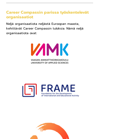
Career Compassin parissa työskentelevät
organisaatiot
Neljä organisaatiota neljästä Euroopan maasta,
kehittävät Career Compassin tuloksia. Nämä neljä
organisaatiota ovat: