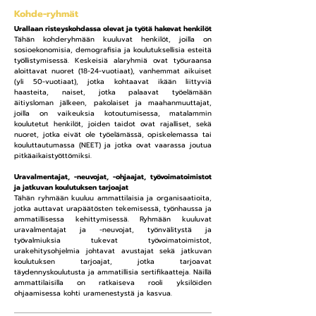
Kohde-ryhmät
Urallaan risteyskohdassa olevat ja työtä hakevat henkilöt
Tähän kohderyhmään kuuluvat henkilöt, joilla on
sosioekonomisia, demografisia ja koulutuksellisia esteitä
työllistymisessä. Keskeisiä alaryhmiä ovat työuraansa
aloittavat nuoret (18-24-vuotiaat), vanhemmat aikuiset
(yli 50-vuotiaat), jotka kohtaavat ikään liittyviä
haasteita, naiset, jotka palaavat työelämään
äitiysloman jälkeen, pakolaiset ja maahanmuuttajat,
joilla on vaikeuksia kotoutumisessa, matalammin
koulutetut henkilöt, joiden taidot ovat rajalliset, sekä
nuoret, jotka eivät ole työelämässä, opiskelemassa tai
kouluttautumassa (NEET) ja jotka ovat vaarassa joutua
pitkäaikaistyöttömiksi.
Uravalmentajat, -neuvojat, -ohjaajat, työvoimatoimistot
ja jatkuvan koulutuksen tarjoajat
Tähän ryhmään kuuluu ammattilaisia ja organisaatioita,
jotka auttavat urapäätösten tekemisessä, työnhaussa ja
ammatillisessa kehittymisessä. Ryhmään kuuluvat
uravalmentajat ja -neuvojat, työnvälitystä ja
työvalmiuksia tukevat työvoimatoimistot,
urakehitysohjelmia johtavat avustajat sekä jatkuvan
koulutuksen tarjoajat, jotka tarjoavat
täydennyskoulutusta ja ammatillisia sertifikaatteja. Näillä
ammattilaisilla on ratkaiseva rooli yksilöiden
ohjaamisessa kohti uramenestystä ja kasvua.