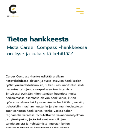
Tietoa hankkeesta
Mistä Career Compass -hankkeessa
on kyse ja kuka sitä kehittää?
Career Compass -hanke edistää urallaan
risteyskohdassa olevien ja työtä etsivien henkilöiden
työllistymismahdollisuuksia, tukee urasuunnittelua sekä
parantaa taitojen ja urapolkujen tunnistamista.
Erityisesti pyritään kiinnittämään huomiota muita
heikommassa asemassa oleviin henkilöihin, kuten
työuransa alussa tai lopussa oleviin henkilöihin, naisiin,
pakolaisiin, maahanmuuttajiin ja alemman koulutuksen
suorittaneisiin henkilöihin. Hanke vastaa tähän
tarjoamalla verkossa toteutettavan valmennusohjelman
ja työkalupakin, jotka tukevat urapolkujen
tunnistamista ja kehittämistä, mukaan lukien
työelämätaitojen ja koulutusmahdollisuuksien