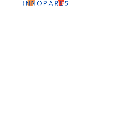
Career Compass -hankkeen tiedot
Rahoitus: EU Erasmus+ Aikuiskoulutuksen