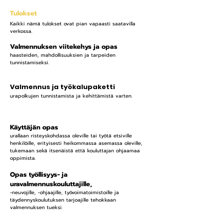
Tulokset
Kaikki nämä tulokset ovat pian vapaasti saatavilla
verkossa.
Valmennuksen viitekehys ja opas
haasteiden, mahdollisuuksien ja tarpeiden
tunnistamiseksi.
Valmennus ja työkalupaketti
urapolkujen tunnistamista ja kehittämistä varten.
Käyttäjän opas
urallaan risteyskohdassa oleville tai työtä etsiville
henkilöille, erityisesti heikommassa asemassa oleville,
tukemaan sekä itsenäistä että kouluttajan ohjaamaa
oppimista.
Opas työllisyys- ja
uravalmennuskouluttajille,
-neuvojille, -ohjaajille, työvoimatoimistoille ja
täydennyskoulutuksen tarjoajille tehokkaan
valmennuksen tueksi.