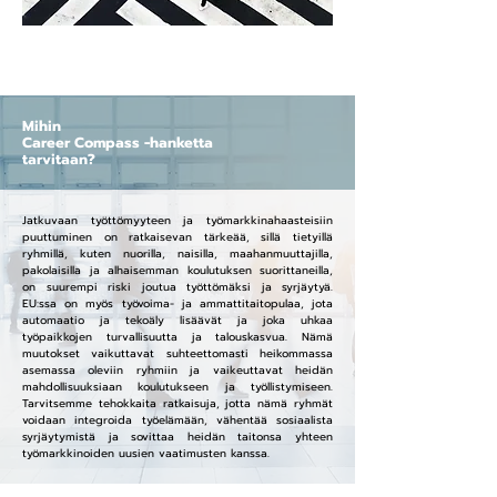
Mihin
Career Compass -hanketta
tarvitaan?
Jatkuvaan työttömyyteen ja työmarkkinahaasteisiin
puuttuminen on ratkaisevan tärkeää, sillä tietyillä
ryhmillä, kuten nuorilla, naisilla, maahanmuuttajilla,
pakolaisilla ja alhaisemman koulutuksen suorittaneilla,
on suurempi riski joutua työttömäksi ja syrjäytyä.
EU:ssa on myös työvoima- ja ammattitaitopulaa, jota
automaatio ja tekoäly lisäävät ja joka uhkaa
työpaikkojen turvallisuutta ja talouskasvua. Nämä
muutokset vaikuttavat suhteettomasti heikommassa
asemassa oleviin ryhmiin ja vaikeuttavat heidän
mahdollisuuksiaan koulutukseen ja työllistymiseen.
Tarvitsemme tehokkaita ratkaisuja, jotta nämä ryhmät
voidaan integroida työelämään, vähentää sosiaalista
syrjäytymistä ja sovittaa heidän taitonsa yhteen
työmarkkinoiden uusien vaatimusten kanssa.