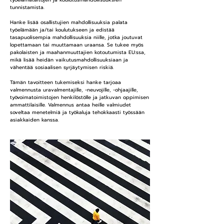
tunnistamista.
Hanke lisää osallistujien mahdollisuuksia palata
työelämään ja/tai koulutukseen ja edistää
tasapuolisempia mahdollisuuksia niille, jotka joutuvat
lopettamaan tai muuttamaan uraansa. Se tukee myös
pakolaisten ja maahanmuuttajien kotoutumista EU:ssa,
mikä lisää heidän vaikutusmahdollisuuksiaan ja
vähentää sosiaalisen syrjäytymisen riskiä.
Tämän tavoitteen tukemiseksi hanke tarjoaa
valmennusta uravalmentajille, -neuvojille, -ohjaajille,
työvoimatoimistojen henkilöstölle ja jatkuvan oppimisen
ammattilaisille. Valmennus antaa heille valmiudet
soveltaa menetelmiä ja työkaluja tehokkaasti työssään
asiakkaiden kanssa.