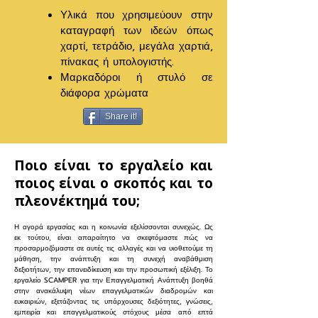
Υλικά που χρησιμεύουν στην
καταγραφή των ιδεών όπως
χαρτί, τετράδιο, μεγάλα χαρτιά,
πίνακας ή υπολογιστής.
Μαρκαδόροι ή στυλό σε
διάφορα χρώματα
Share it!
Ποιο είναι το εργαλείο και
ποιος είναι ο σκοπός και το
πλεονέκτημά του;
Η αγορά εργασίας και η κοινωνία εξελίσσονται συνεχώς. Ως
εκ τούτου, είναι απαραίτητο να σκεφτόμαστε πώς να
προσαρμοζόμαστε σε αυτές τις αλλαγές και να υιοθετούμε τη
μάθηση, την ανάπτυξη και τη συνεχή αναβάθμιση
δεξιοτήτων, την επανειδίκευση και την προσωπική εξέλιξη. Το
εργαλείο SCAMPER για την Επαγγελματική Ανάπτυξη βοηθά
στην ανακάλυψη νέων επαγγελματικών διαδρομών και
ευκαιριών, εξετάζοντας τις υπάρχουσες δεξιότητες, γνώσεις,
εμπειρία και επαγγελματικούς στόχους μέσα από επτά