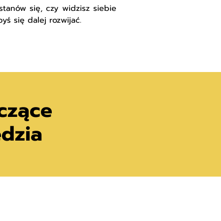
anów się, czy widzisz siebie
yś się dalej rozwijać.
czące
ędzia