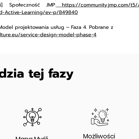
ji]. Społeczność JMP.
https://community.jmp.com/t5/A
nd-Active-Learning/ev-p/849840
. Model projektowania usług – Faza 4. Pobrane z
ulture.eu/service-design-model-phase-4
dzia tej fazy
Możliwości