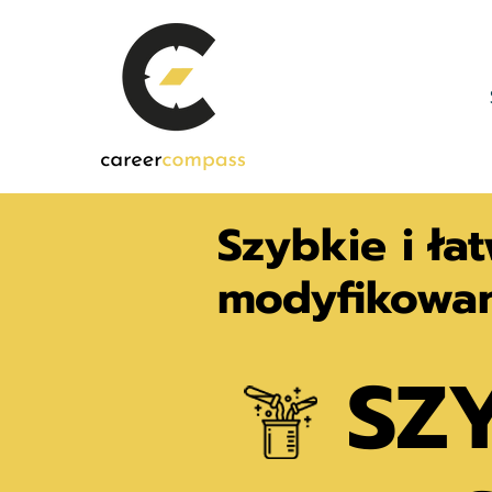
Szybkie i ł
modyfikowan
SZ