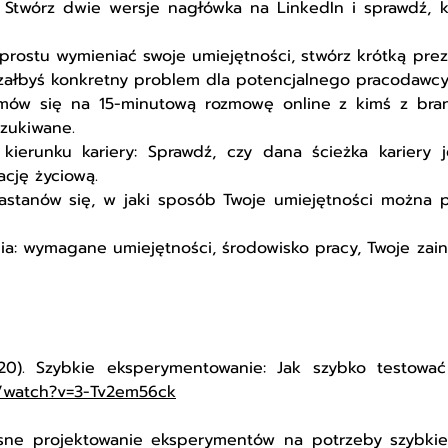
: Stwórz dwie wersje nagłówka na LinkedIn i sprawdź, k
o prostu wymieniać swoje umiejętności, stwórz krótką pre
ązałbyś konkretny problem dla potencjalnego pracodawcy
mów się na 15-minutową rozmowę online z kimś z bran
szukiwane.
erunku kariery: Sprawdź, czy dana ścieżka kariery je
cję życiową.
astanów się, w jaki sposób Twoje umiejętności można p
a: wymagane umiejętności, środowisko pracy, Twoje zaint
020). Szybkie eksperymentowanie: Jak szybko testowa
/watch?v=3-Tv2em56ck
esne projektowanie eksperymentów na potrzeby szybki