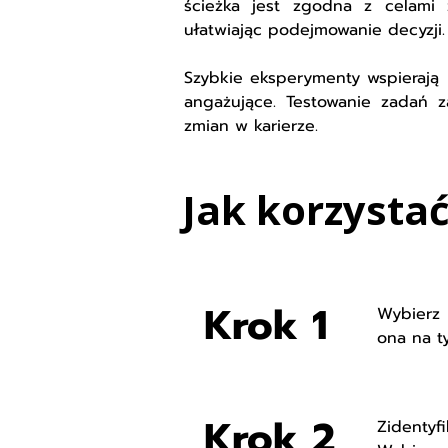
ścieżka jest zgodna z celami z
ułatwiając podejmowanie decyzji.
Szybkie eksperymenty wspierają 
angażujące. Testowanie zadań 
zmian w karierze.
Jak korzystać
Krok 1
Wybierz p
ona na t
Krok 2
Zidentyf