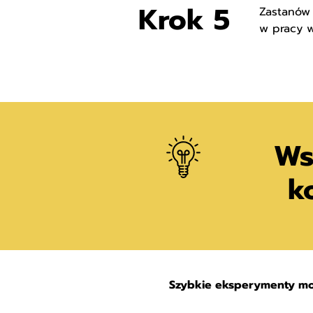
Krok 5
Zastanów 
w pracy w 
Ws
k
Szybkie eksperymenty moż