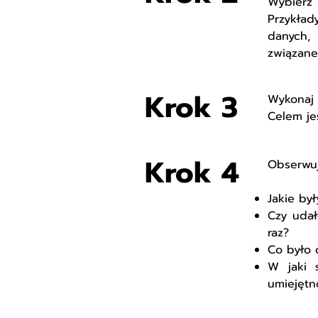
Wybierz 
Przykład
danych,
związane
Krok 3
Wykonaj 
Celem je
Krok 4
Obserwuj 
Jakie by
Czy udał
raz?
Co było 
W jaki 
umiejętn