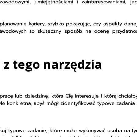
awodowymi, umiejętnościami i zainteresowaniami, jed
planowanie kariery, szybko pokazując, czy aspekty dane
zawodowych to skuteczny sposób na ocenę przydatnoś
 z tego narzędzia
racę lub dziedzinę, która Cię interesuje i którą chciałby
yle konkretna, abyś mógł zidentyfikować typowe zadania 
ikuj typowe zadanie, które może wykonywać osoba na tym