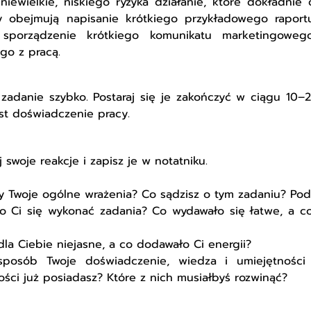
niewielkie, niskiego ryzyka działanie, które dokładnie 
y obejmują napisanie krótkiego przykładowego raportu
 sporządzenie krótkiego komunikatu marketingoweg
go z pracą.
zadanie szybko. Postaraj się je zakończyć w ciągu 10–2
st doświadczenie pracy.
swoje reakcje i zapisz je w notatniku.
ły Twoje ogólne wrażenia? Co sądzisz o tym zadaniu? Pod
o Ci się wykonać zadania? Co wydawało się łatwe, a 
dla Ciebie niejasne, a co dodawało Ci energii?
sposób Twoje doświadczenie, wiedza i umiejętności
ości już posiadasz? Które z nich musiałbyś rozwinąć?